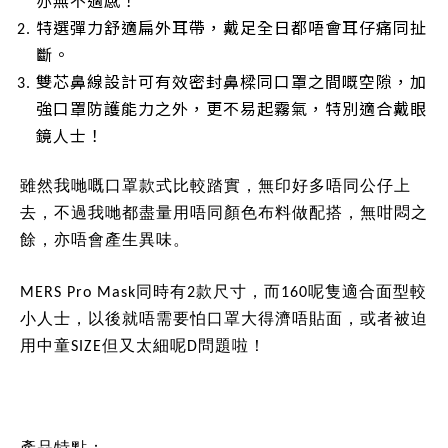
亦無不適感！
特選彈力舒適扁外耳帶，戴足全日都唔會耳仔痛同扯
斷。
雙芯鼻線設計可有效密封鼻樑同口罩之間嘅空隙，加
強口罩防護能力之外，更不易起霧氣，特別適合戴眼
鏡人士！
雖然我哋嘅口罩款式比較踏實，無印好多唔同公仔上
去，不過我哋都盡量用唔同顏色布料做配搭，無咁悶之
餘，亦唔會產生異味。
MERS Pro Mask同時有2款尺寸，而160呢隻適合面型較
小人士，以後就唔需要怕口罩大得濟唔貼面，或者被迫
用中童SIZE但又太細呢D問題啦！