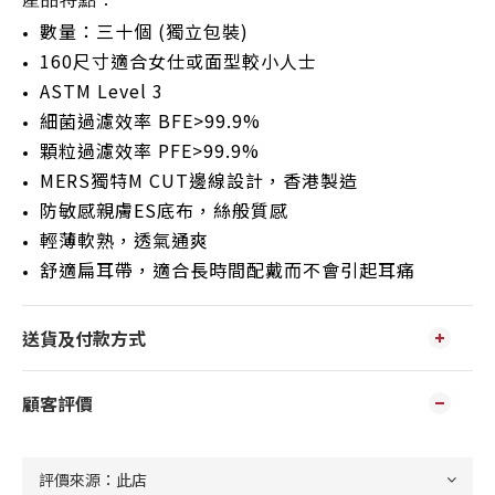
產品特點：
數量：三十個 (獨立包裝)
160尺寸適合女仕或面型較小人士
ASTM Level 3
細菌過濾效率 BFE>99.9%
顆粒過濾效率 PFE>99.9%
MERS獨特M CUT邊線設計，香港製造
防敏感親膚ES底布，絲般質感
輕薄軟熟，透氣通爽
舒適扁耳帶，適合長時間配戴而不會引起耳痛
送貨及付款方式
顧客評價