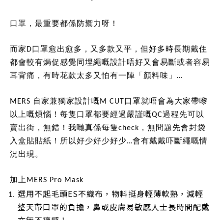
口罩，最重要都係防禦力呀！
而家D口罩愈出愈多，又多款又平，但好多時長期戴住
都會較有焗促感覺同埋繩嘅設計唔好又會易斷或者容易
耳背痛，有時花款太多又怕有一陣「顏料味」…
MERS 自家兼獨家設計嘅M CUT口罩就唔會為大家帶嚟
以上嘅煩惱！每隻口罩都要經過嚴謹嘅QC過程先可以
賣出街，無錯！我哋真係每隻check，無問題先會封袋
入盒貼貼紙！所以好少好少好少…會有戴戴吓斷繩嘅情
況出現。
加上MERS Pro Mask
選用不起毛頭ES不織布，物料挺身輕薄軟熟，減輕
整天帶口罩的負擔，鼻或皮膚易敏感人士長時間配戴