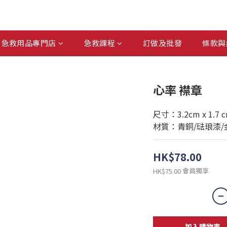
急救用品專門店
急救課程
訂做及批發
條款與
心率 襟章
尺寸：3.2cm x 1.7 
材質：青銅/琺琅漆/
HK$78.00
會員獨享
HK$75.00
加入購物車