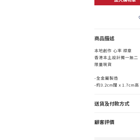
商品描述
本地創作 心率 襟章
香港本土設計獨一無二
限量現貨
-全金屬製造
-約3.2cm闊 x 1.7cm高
送貨及付款方式
顧客評價