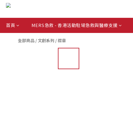
首頁
MERS急救 - 香港活動駐場急救與醫療支援
全部商品
/
文創系列
/
襟章