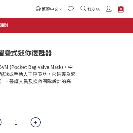
繁體中文
找商品
立即購買
細則
VM 摺疊式迷你復甦器
M (Pocket Bag Valve Mask)，中
醒球或手動人工呼吸器。它是專為緊
T）、醫護人員及搜救團隊設計的高