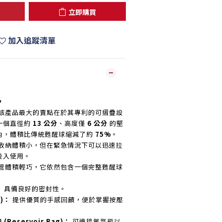
立即購買
加入追蹤清單
色
該產品最大的賣點在於其專利的可摺疊設
一個直徑約
13 公分
、高度僅
6 公分
的堅
內，體積比傳統甦醒球縮減了約
75%
。
收納體積小，但在緊急情況下可以迅速拉
投入使用。
管體積輕巧，它依然包含一個完整甦醒球
：
具備良好的密封性。
g)：
提供優質的手感回饋，便於掌握按壓
Reservoir Bag)：
可連接氧氣瓶以