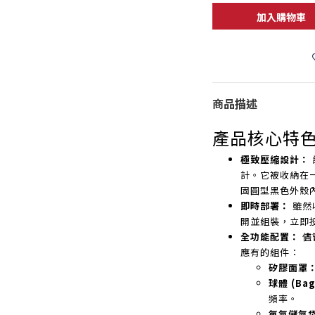
加入購物車
商品描述
產品核心特
極致壓縮設計：
計。它被收納在
固圓型黑色外殼
即時部署：
雖然
開並組裝，立即
全功能配置：
儘
應有的組件：
矽膠面罩
球體 (Ba
頻率。
氧氣儲氣袋 (