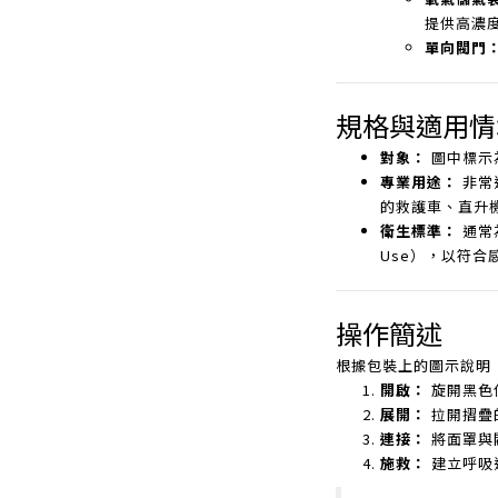
提供高濃
單向閥門
規格與適用情
對象：
圖中標示
專業用途：
非常
的救護車、直升
衛生標準：
通常為
Use），以符合
操作簡述
根據包裝上的圖示說明
開啟：
旋開黑色
展開：
拉開摺疊
連接：
將面罩與
施救：
建立呼吸