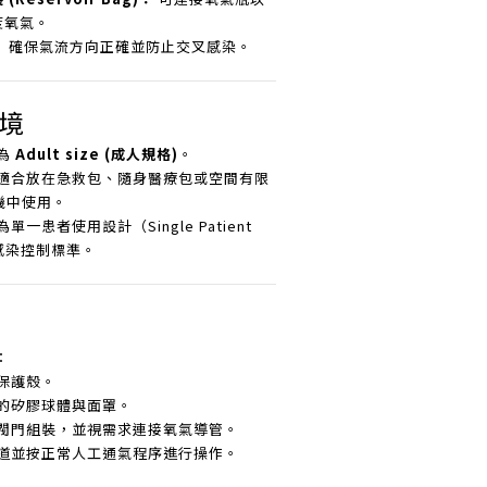
度氧氣。
：
確保氣流方向正確並防止交叉感染。
境
為
Adult size (成人規格)
。
適合放在急救包、隨身醫療包或空間有限
機中使用。
單一患者使用設計（Single Patient
感染控制標準。
：
保護殼。
的矽膠球體與面罩。
閥門組裝，並視需求連接氧氣導管。
道並按正常人工通氣程序進行操作。