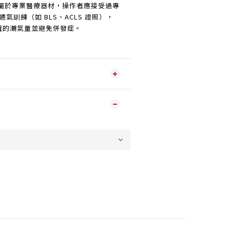
屬於專業醫療器材，操作者應接受過專
通氣訓練（如 BLS、ACLS 證照），
確的潮氣量並避免併發症。