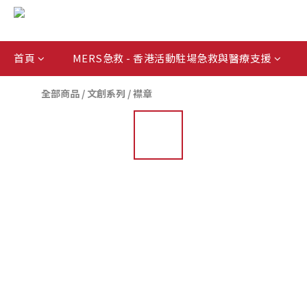
首頁
MERS急救 - 香港活動駐場急救與醫療支援
全部商品
/
文創系列
/
襟章