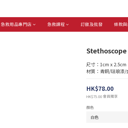
急救用品專門店
急救課程
訂做及批發
條款與
Stethosco
尺寸：1cm x 2.5cm
材質：青銅/琺琅漆/
HK$78.00
會員獨享
HK$75.00
顏色