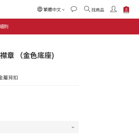
繁體中文
找商品
立即購買
細則
pe 襟章 （金色底座)
金屬背扣