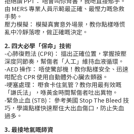
拒絕讀 PPT： 唔會叫你背書，我哋直接郁手。
由 MERS 專業人員示範最正確、最慳力嘅急救
手勢。
壓力模擬： 模擬真實意外場景，教你點樣喺慌
亂中冷靜落嚟，做正確嘅決定。
2. 四大必學「保命」技術
-心肺復甦法 (CPR)： 搵出正確位置，掌握按壓
深度同節奏，幫傷者「人工」維持血液循環。
-AED 操作： 唔使驚部機！教你點樣安全、迅速
咁配合 CPR 使用自動體外心臟去顫器。
-哽塞處理： 嘢食卡住氣管？教你用最有效嘅
「謙氏法」，喺黃金時間幫傷者吐出異物。
-緊急止血 (STB)： 參考美國 Stop The Bleed 技
巧，學識點樣快速壓住大出血傷口，防止失血
過多。
3. 最接地氣嘅師資