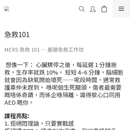
急救101
MERS 急救 101 — 基礎急救工作坊
想像一下： 心臟驟停之後，每延遲 1 分鐘施
救，生存率就跌 10%。 短短 4–6 分鐘，腦細胞
就會因為缺氧開始壞死——呢段時間，通常救
護車仲未趕到。 喺呢個生死關頭，傷者最需要
嘅唔係奇蹟，而係企喺隔離、識得撳心口同用
AED 嘅你。
課程亮點:
1. 拒絕悶理論，只要實戰感