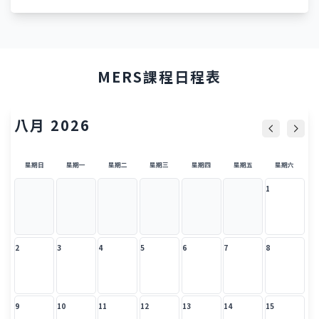
MERS課程日程表
八月 2026
星期日
星期一
星期二
星期三
星期四
星期五
星期六
1
2
3
4
5
6
7
8
9
10
11
12
13
14
15