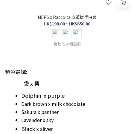
MERS x Raccolta 皮革搓手液套
HK$198.00 ~ HK$650.00
看其他 4 個選項
顏色選擇:
袋 x 帶
Dolphin x purple
Dark brown x milk chocolate
Sakura x panther
Lavender x sky
Black x sliver