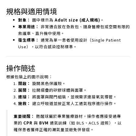
規格與適用情境
對象：
圖中標示為
Adult size (成人規格)
。
專業用途：
非常適合放在急救包、隨身醫療包或空間有限的
救護車、直升機中使用。
衛生標準：
通常為單一患者使用設計（Single Patient
Use），以符合感染控制標準。
操作簡述
根據包裝上的圖示說明：
開啟：
旋開黑色保護殼。
展開：
拉開摺疊的矽膠球體與面罩。
連接：
將面罩與閥門組裝，並視需求連接氧氣導管。
施救：
建立呼吸道並按正常人工通氣程序進行操作。
重要提醒：
甦醒球屬於專業醫療器材，操作者應接受過專
業的
CPR
與
BVM
通氣訓練（如 BLS、ACLS 證照），以
確保患者獲得正確的潮氣量並避免併發症。