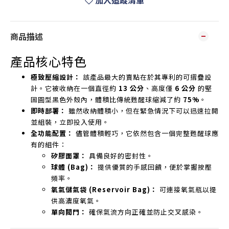
加入追蹤清單
商品描述
產品核心特色
極致壓縮設計：
該產品最大的賣點在於其專利的可摺疊設
計。它被收納在一個直徑約
13 公分
、高度僅
6 公分
的堅
固圓型黑色外殼內，體積比傳統甦醒球縮減了約
75%
。
即時部署：
雖然收納體積小，但在緊急情況下可以迅速拉開
並組裝，立即投入使用。
全功能配置：
儘管體積輕巧，它依然包含一個完整甦醒球應
有的組件：
矽膠面罩：
具備良好的密封性。
球體 (Bag)：
提供優質的手感回饋，便於掌握按壓
頻率。
氧氣儲氣袋 (Reservoir Bag)：
可連接氧氣瓶以提
供高濃度氧氣。
單向閥門：
確保氣流方向正確並防止交叉感染。