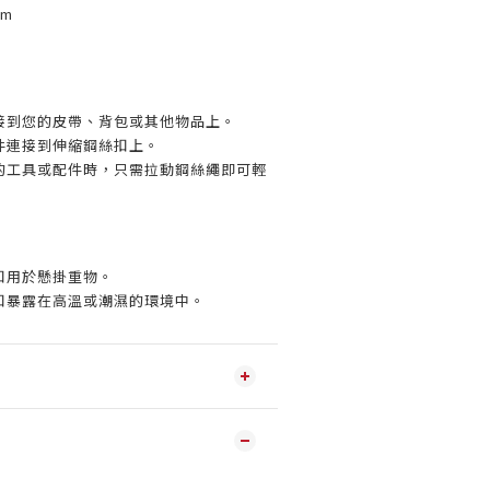
cm
接到您的皮帶、背包或其他物品上。
件連接到伸縮鋼絲扣上。
的工具或配件時，只需拉動鋼絲繩即可輕
扣用於懸掛重物。
扣暴露在高溫或潮濕的環境中。