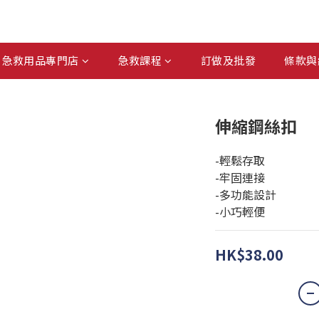
急救用品專門店
急救課程
訂做及批發
條款與
伸縮鋼絲扣
-輕鬆存取
-牢固連接
-多功能設計
-小巧輕便
HK$38.00